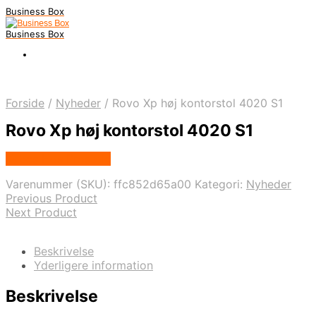
Business Box
Business Box
Forside
/
Nyheder
/
Rovo Xp høj kontorstol 4020 S1
Rovo Xp høj kontorstol 4020 S1
Købes Hos Prostole
Varenummer (SKU):
ffc852d65a00
Kategori:
Nyheder
Previous Product
Next Product
Beskrivelse
Yderligere information
Beskrivelse