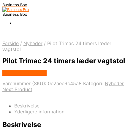
Business Box
Business Box
Forside
/
Nyheder
/
Pilot Trimac 24 timers læder
vagtstol
Pilot Trimac 24 timers læder vagtstol
Købes Hos Prostole
Varenummer (SKU):
0e2aee9c45a8
Kategori:
Nyheder
Next Product
Beskrivelse
Yderligere information
Beskrivelse