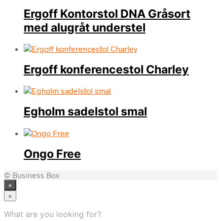
Ergoff Kontorstol DNA Gråsort
med alugråt understel
Ergoff konferencestol Charley
Egholm sadelstol smal
Ongo Free
© Business Box
×
×
What are you looking for?