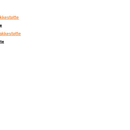
te
tte