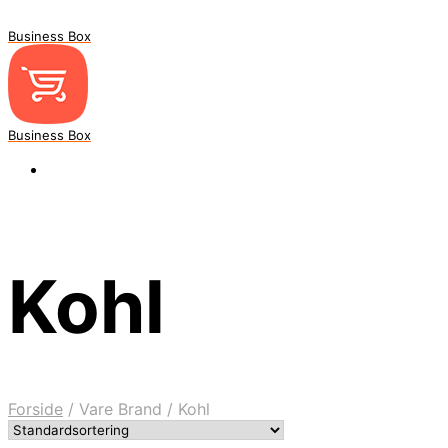
Business Box
Business Box
Kohl
Forside
/
Vare Brand
/
Kohl